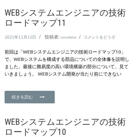
WEBシステムエンジニアの技術
ロードマップ11
投稿者:
(WEB
2021年11月12日
cocotera
コメントをどうぞ
シ
前回は「WEBシステムエンジニアの技術ロードマップ10」
ス
で、WEBシステムを構成する部品についての全体像を説明し
テ
ました。最後に難易度の高い環境構築の部分について、見て
ム
いきましょう。 WEBシステム開発が当たり前にできない
エ
ン
ジ
ニ
続きを読む
ア
の
技
WEBシステムエンジニアの技術
術
ロードマップ10
ロ