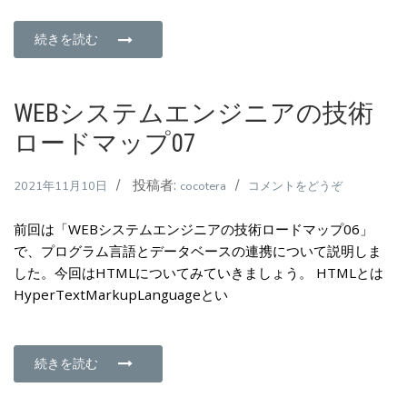
ジ
ニ
続きを読む
ア
の
技
WEBシステムエンジニアの技術
術
ロードマップ07
ロ
ー
投稿者:
(WEB
2021年11月10日
cocotera
コメントをどうぞ
ド
シ
マ
前回は「WEBシステムエンジニアの技術ロードマップ06」
ス
ッ
で、プログラム言語とデータベースの連携について説明しま
テ
プ
した。今回はHTMLについてみていきましょう。 HTMLとは
ム
08)
HyperTextMarkupLanguageとい
エ
ン
ジ
ニ
続きを読む
ア
の