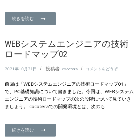
ン
ジ
ニ
続きを読む
ア
の
技
WEBシステムエンジニアの技術
術
ロードマップ02
ロ
ー
投稿者:
(WEB
2021年10月21日
cocotera
コメントをどうぞ
ド
シ
マ
前回は「WEBシステムエンジニアの技術ロードマップ01」
ス
ッ
で、PC基礎知識について書きました。今回は、WEBシステム
テ
プ
エンジニアの技術ロードマップの次の段階について見ていき
ム
03)
ましょう。 cocoteraでの開発環境とは、次のも
エ
ン
ジ
ニ
続きを読む
ア