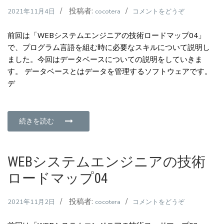
投稿者:
(WEB
2021年11月4日
cocotera
コメントをどうぞ
ド
シ
マ
前回は「WEBシステムエンジニアの技術ロードマップ04」
ス
ッ
で、プログラム言語を組む時に必要なスキルについて説明し
テ
プ
ました。今回はデータベースについての説明をしていきま
ム
06)
す。 データベースとはデータを管理するソフトウェアです。
エ
デ
ン
ジ
ニ
ア
続きを読む
の
技
術
WEBシステムエンジニアの技術
ロ
ロードマップ04
ー
ド
投稿者:
(WEB
2021年11月2日
cocotera
コメントをどうぞ
マ
シ
ッ