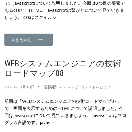
で、javascriptについて説明しました。今回は3つ目の要素で
テ
プ
あるcssと、HTML、javascriptの繋がりについて見ていきま
ム
10)
しょう。 cssはスタイルシ
エ
ン
ジ
ニ
続きを読む
ア
の
技
WEBシステムエンジニアの技術
術
ロードマップ08
ロ
ー
投稿者:
(WEB
2021年11月10日
cocotera
コメントをどうぞ
ド
シ
マ
前回は「WEBシステムエンジニアの技術ロードマップ07」
ス
ッ
で、画面を表示するためのHTMLについて説明しました。今
テ
プ
回はjavascriptについて見ていきましょう。 javascriptはプロ
ム
09)
グラム言語です。javascr
エ
ン