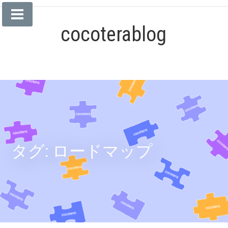
コ
ン
cocoterablog
テ
ン
ツ
へ
ス
キ
ッ
プ
タグ:
ロードマップ