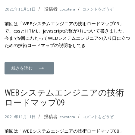
ー
投稿者:
(WEB
2021年11月11日
cocotera
コメントをどうぞ
ド
シ
マ
前回は「WEBシステムエンジニアの技術ロードマップ09」
ス
ッ
で、cssとHTML、javascriptの繋がりについて書きました。
テ
プ
今まで9回にわたってWEBシステムエンジニアの入り口に立つ
ム
11)
ための技術ロードマップの説明をしてき
エ
ン
ジ
ニ
続きを読む
ア
の
技
WEBシステムエンジニアの技術
術
ロードマップ09
ロ
ー
投稿者:
(WEB
2021年11月11日
cocotera
コメントをどうぞ
ド
シ
マ
前回は「WEBシステムエンジニアの技術ロードマップ08」
ス
ッ