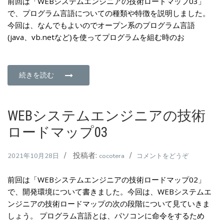
前回は「WEBシステムエンジニアの技術ロードマップ03」
ス
プ
で、プログラム言語についての種類や特徴を説明しました。
テ
05)
今回は、なんでもよいのでオープン系のプログラム言語
ム
(java、vb.netなど)を使ってプログラムを組む時のお
エ
ン
ジ
ニ
続きを読む
ア
の
技
WEBシステムエンジニアの技術
術
ロードマップ03
ロ
ー
投稿者:
(WEB
2021年10月28日
cocotera
コメントをどうぞ
ド
シ
マ
前回は「WEBシステムエンジニアの技術ロードマップ02」
ス
ッ
で、開発環境について書きました。今回は、WEBシステムエ
テ
プ
ンジニアの技術ロードマップの次の段階について見ていきま
ム
04)
しょう。 プログラム言語とは、パソコンに命令をするため
エ