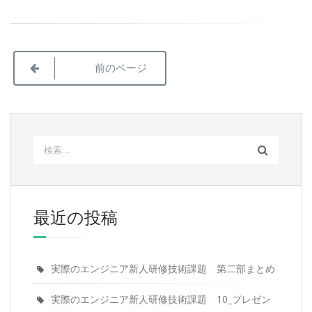
の
技
術
投
ロ
前のページ
ー
稿
ド
マ
ナ
ッ
プ
検
ビ
02)
索:
ゲ
ー
最近の投稿
シ
ョ
実際のエンジニア新人研修技術課題 第二部まとめ
ン
実際のエンジニア新人研修技術課題 10_プレゼン