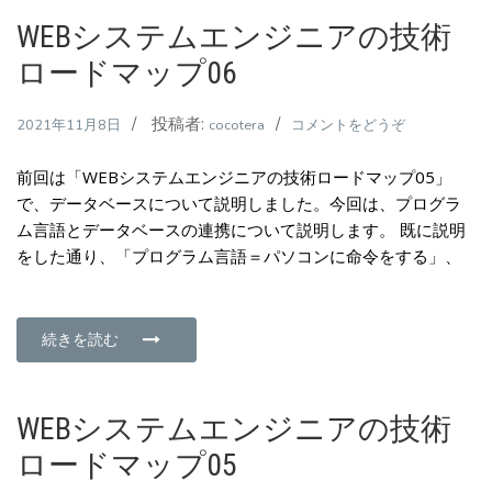
技
WEBシステムエンジニアの技術
術
ロードマップ06
ロ
ー
投稿者:
(WEB
2021年11月8日
cocotera
コメントをどうぞ
ド
シ
マ
前回は「WEBシステムエンジニアの技術ロードマップ05」
ス
ッ
で、データベースについて説明しました。今回は、プログラ
テ
プ
ム言語とデータベースの連携について説明します。 既に説明
ム
07)
をした通り、「プログラム言語＝パソコンに命令をする」、
エ
ン
ジ
ニ
続きを読む
ア
の
技
WEBシステムエンジニアの技術
術
ロードマップ05
ロ
ー