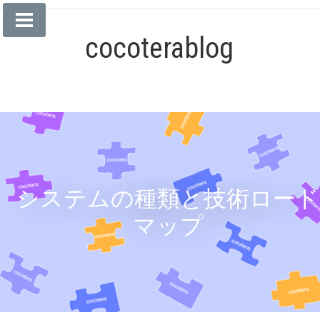
コ
ン
cocoterablog
テ
ン
ツ
へ
ス
キ
ッ
プ
システムの種類と技術ロード
マップ