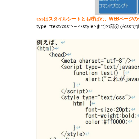
cssはスタイルシートとも呼ばれ、WEBページ
type=”text/css”>～</style>までの部分がcss