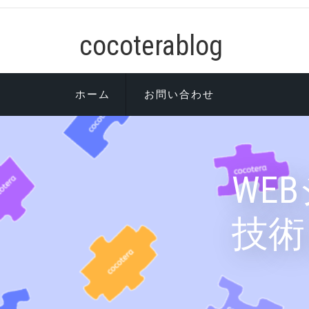
コ
ン
cocoterablog
テ
ン
ツ
へ
ホーム
お問い合わせ
ス
キ
ッ
プ
WE
技術